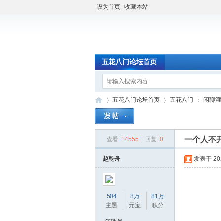
设为首页
收藏本站
五花八门论坛首页
五花八门论坛首页
五花八门
闲聊灌
一个人不
查看:
14555
|
回复:
0
»
›
›
赵乾舟
发表于 2020
504
8万
81万
主题
元宝
积分